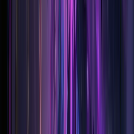
Valorant Patch 13.01: Iso e Yoru com buff, Outlaw nerfada e
Riot age contra o boost
O Patch 13.01 do Valorant chega com buffs reais para Iso e Yoru,
um nerf significativo na Outlaw e novas punições anti-boost da Riot.
Reversões de rank, suspensões e remoção de recompensas já entram
em vigor contra manipuladores confirmados.
127
❤️
League Of Legends