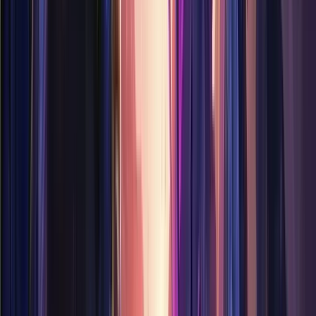
Você não precisa de 70% de win rate contra Challengers. Precisa
ganhar mais do que perde contra players
do mesmo rank que você
.
Os
princípios de melhoria no ranked que geram ganho de LP
e as
skills necessárias para vencer um ciclo de ladder são a mesma coisa.