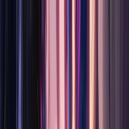
Jogar
Marketplace
Espaços
Leaderboard
Meta
Blog
Sign In
Sign Up
|
All
Como Ganhar Dinheiro Jogando League
of Legends (Sem Ser Pro)
Amber.gg
•
4
min read
•
21/04/2026
Todos
Community
Academy
Valorant
League Of Legends
960
Table of Contents
🚫 Por Que Streaming, Coaching e Level de Conta Não Vão
Funcionar para Você