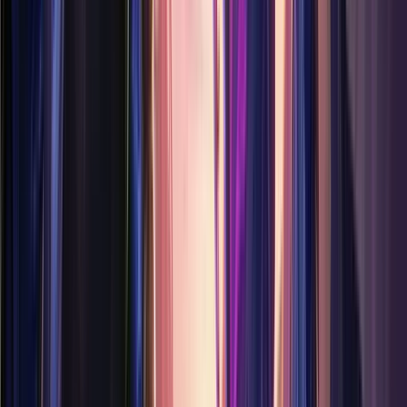
ciclo de ladder. É uma meta alcançável se você já subiu uma única
tier no ranked.
🎯 Por Que Skill Relativa É
Tudo Aqui
Se você se arrastou do Silver 4 ao Gold 1 — ou simplesmente
segurou seu rank durante uma season — você já demonstrou
capacidade de superar players da sua tier de forma consistente. É
exatamente isso que as ladders de prize pool medem.