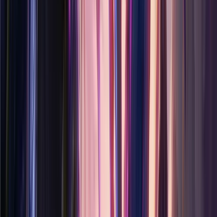
🏆 O Caminho Real: Competição com Prize Pool na Sua
Rank
🎯 Por Que Skill Relativa É Tudo Aqui
⚡ Jogue Quando Quiser, Com os Champions Que Você
Realmente Conhece
💰 Comece de Graça, Escale Quando Estiver Pronto
🛡️ Você Não Vai Cair Contra Alguém 4 Divisões Acima
📊 Use Dados de Meta para Vencer Antes de a Partida
Começar
🎮 Pronto para Fazer Suas Horas Renderem?
Você passou horas treinando. Conhece seus matchups, seu
champion pool está definido e está em algum lugar entre Silver e
Platinum — não porque atingiu um teto, mas porque o ranked não te
paga por terminar em segundo numa partida que você dominou. Se
você já pesquisou
como ganhar dinheiro jogando League of
Legends
, você já conhece as três respostas que todo mundo dá.
Hora de descartá-las rápido e falar sobre o que realmente funciona.