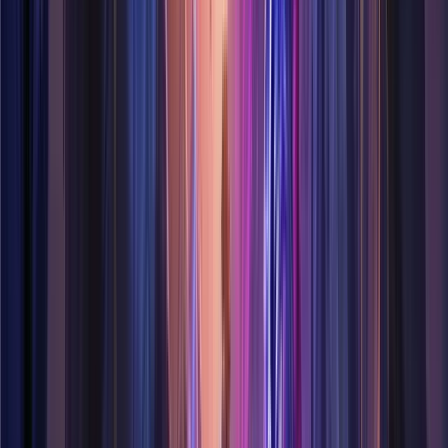
🛡️ Você Não Vai Cair Contra
Alguém 4 Divisões Acima
Essa é a preocupação número um quando as pessoas consideram
competições com prize pool pela primeira vez. A resposta é
estrutural: o matchmaking com gate por rank significa que seu pool
é definido pela sua tier.
A abordagem da plataforma para
integridade competitiva e desafios
justos com prize pool
foi construída exatamente em torno desse
problema. Smurfs não pertencem à sua ladder, e o sistema foi
projetado para manter isso. Você está competindo num campo de
jogo nivelado.