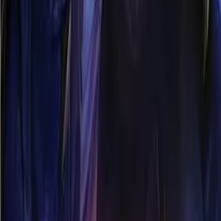
🚫 Les solutions classique
pour 0,1 % des joueurs
Le streaming ? Il faut des années pour atteindre un revenu stable — l
SMIC. Le coaching ? Réservé aux Diamond+ qui ont déjà une réputati
joueurs signent un contrat.
Ces chemins existent, mais ils ne sont pas scalables pour le joueur mo
skill ait de la valeur 💡.
Récupère
5$ gratuits
pour comme
Inscris-toi et reçois 5$ de bonus sur ton premier dépôt.
Récupérer 5$ de bonus