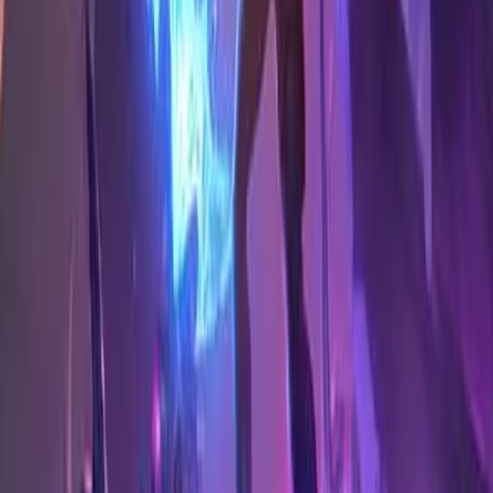
ent en jouant à League of Legends
détaille la
rogressif, prize pool réel. La différence avec LoL ?
 tu préfères jouer en mode sprint plutôt que marathon.