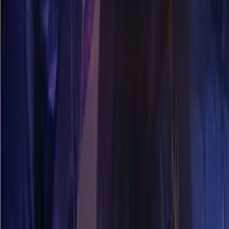
15K+ joueurs · $40K+ distribués
🎯 La vraie solution : les co
based avec prize pool (com
Les plateformes de compétition skill-based comme
Amber.gg
proposen
avec entry fee et prize pool en cash réel. Tu joues dans tes parties ran
rémunéré selon ta performance.
Pas besoin de team. Pas besoin de planning. Tu joues quand tu veux,