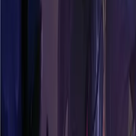
La logique est simple : tu rejoins un cycle (Daily, Weekly ou Monthly), 
performances alimentent ton classement dans la ladder.
Ladders gratuites
: entrée via des tickets. Parfait pour débuter, t
Ladders payantes
: entry fee de 1€, 5€ ou 10€. Plus la mise est é
Ladders par rang
: un Silver joue contre des Silvers. Le matchm
qui compte, pas ton niveau absolu 📊.
C'est le modèle "no risk, no reward" appliqué au gaming : commence 
progression.
🎮 Quel jeu choisir ?
League of Legends