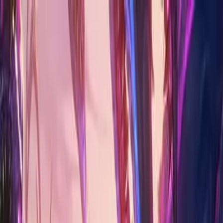
argent réel ?
ueurs
ool (comme les pro)