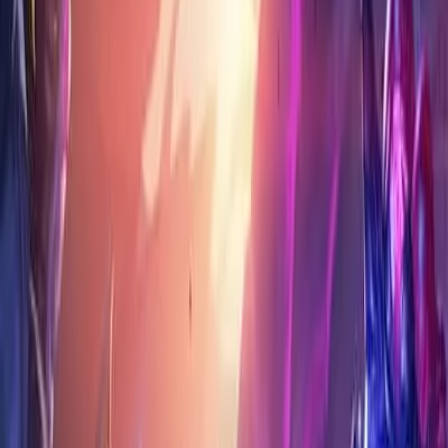
mpétitions skill-
me les pro)
t une alternative concrète : rejoindre des ladders
ked normales, tu accumules des points, et tu es
 comme tu joues déjà.