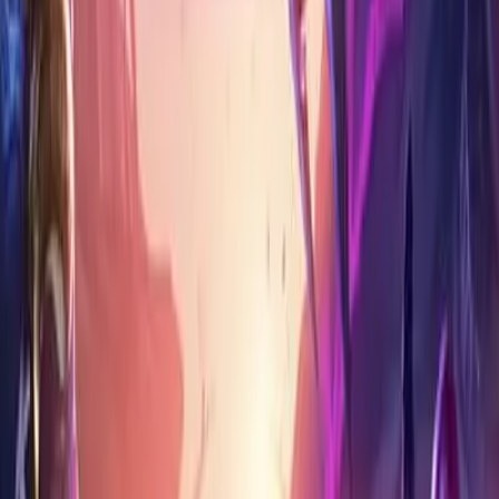
s ne marchent que
a grande majorité des streamers gagnent moins que le
on. L'esport professionnel ? Moins de 0,01 % des
yen. Tu n'as pas besoin d'être une star pour que ton
ncer à jouer