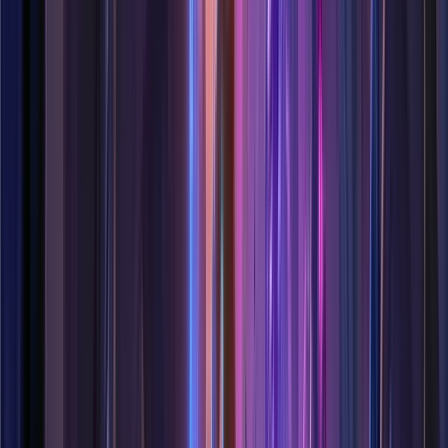
También es donde te enterarás de nuevas ladders antes de que abran,
eventos de la comunidad y canales de feedback que influyen
directamente en la plataforma. Seas veterano o estés empezando tu
primera ladder de pago, vale la pena unirte al Discord.
Lecturas Relacionadas
Antes de empezar, estas guías te ayudarán a prepararte:
Gaming con Premios: Cómo Funcionan Realmente los Prize
Pools
Cómo Convertir tus Habilidades de Gaming en Dinero Real
Cómo Unirte a Torneos de LoL con Premio
Competencias de Valorant con Premios: Tu Guía Completa
Skill Wagering vs Apuestas Deportivas: ¿Cuál es la Diferencia
Real?