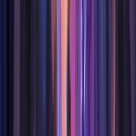
lo que significa que tu primera competencia de pago ya está
descontada antes de que juegues.
El
battle pass
es otra forma de ganar tickets de ladder gratis de
manera pasiva mientras juegas, vale la pena explorarlo si quieres
seguir compitiendo sin gastar cada vez.
📊 Usa las Estadísticas Meta
para Tener Ventaja
Una cosa que la mayoría de los jugadores casuales ignoran:
el meta
es una ventaja competitiva
, especialmente en los brackets de
menor rango donde la mayoría no optimiza sus picks.
Amber.gg publica estadísticas meta actualizadas de
League of
Legends
, tasas de victoria de campeones, tier lists, mejores builds y