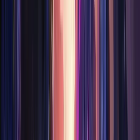
Este formato está diseñado para eliminar cualquier barrera. ¿Recién
empiezas en el gaming competitivo? Comienza con una ladder
Diaria y descubre cómo te posicionas frente a jugadores de tu mismo
nivel.
🎯 Los Juegos Disponibles en
Amber.gg
Las competencias de gaming con premios no se limitan a un solo
título. Amber.gg soporta tres de los juegos competitivos más grandes
del momento, cada uno con sus propios formatos de ladder y
premios.
League of Legends 🗡️