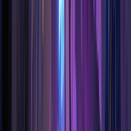
187
❤️
Valorant
Valorant Skirmish: Ascension, Mejores Agentes y Guía para
Subir
Skirmish: Ascension llegó con el Parche 12.08 y es el modo más
exigente que ha tenido Valorant. Aquí tienes el tier list completo de
los 14 agentes, el desglose de fases de armas y consejos para llegar
al rango Legend.