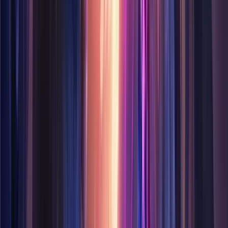
Las ladders de Teamfight Tactics giran en torno a la estrategia de
aumentos y las sinergias de objetos. Las guías de builds de objetos y
los tier lists de aumentos de TFT dan una ventaja real a los
jugadores de menor rango cuando la mayoría de sus rivales
improvisan sus composiciones.
Cada juego tiene su propia
página de ladders
donde puedes explorar
competencias activas, cuotas de entrada y premios disponibles. La
amplitud de opciones significa que casi con certeza ya juegas alguno
de los juegos compatibles en un nivel clasificable.