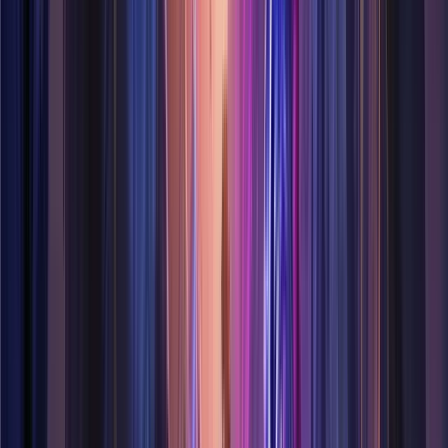
Ritmo
¿Todavía no estás listo para poner dinero en juego? Está bien, no
tienes que hacerlo.
Amber.gg ofrece
ladders de entrada gratuita
mediante tickets.
Obtienes acceso, compites y ves cómo te posicionas. Sin riesgo.
Cuando estés listo, las opciones de pago escalan progresivamente:
Entrada de 1€
: apuesta pequeña, premio real, excelente punto
de partida
Entrada de 5€
: competencia de nivel medio con mayores
recompensas
Entrada de 10€
: mayores apuestas, mayores premios
La progresión es totalmente tuya. Y si estás listo para hacer tu primer
depósito, Amber.gg te regala
5€ gratis
en tu primer depósito de 10€,