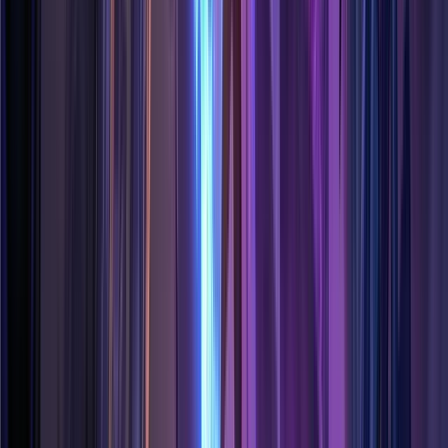
143
❤️
Community
WiNo Interview: From Coaching Grind to Climbing Amber's
Ladder
Diamond player WiNo tried coaching and streaming for months
before discovering Amber.gg. Here's how fair-play ladders and
long-term scoring changed his entire approach to competitive
gaming.