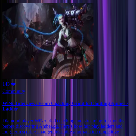
143
❤️
1
Community
V
WiNo Interview: From Coaching Grind to Climbing Amber's
V
Ladder
S
Diamond player WiNo tried coaching and streaming for months
S
before discovering Amber.gg. Here's how fair-play ladders and
e
long-term scoring changed his entire approach to competitive
l