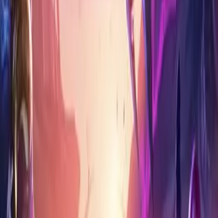
dans le jeu
la fin d'un cycle de compétition. Dans les ladders
 payés par tous les participants
et une
it alimente le prize. Plus il y a de joueurs, plus le
rate, ton rang et tes performances en jeu déterminent
 peut générer un prize pool de 300 à 400 €, avec les