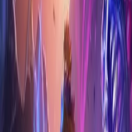
ncer à jouer
e, mensuel : quel
e tu récupères tes gains :
des et les paiements instantanés
s grinders ranked réguliers