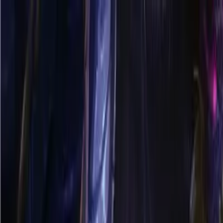
Jouer
Marketplace
Espaces
Classement
Meta
Blog
Sign In
Sign Up
|
All
Cash Prize Gaming : comment fonctionnent 
Amber.gg
•
6
min read
•
22/04/2026
Tout
Community
Academy
Valorant
League Of Legends
686
Table of Contents
💰 Cash Prize Gaming : comment fonctionnent les prize pools ?
🏆 C'est quoi un prize pool dans le jeu compétitif ?