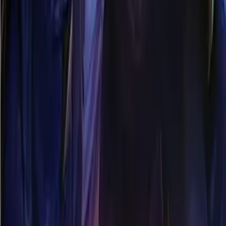
🏆 C'est quoi un prize pool 
compétitif ?
Un prize pool, c'est le montant total distribué aux meilleurs joueurs à 
basés sur le skill, il est alimenté par deux sources : les
droits d'entrée
contribution de la plateforme
pour grossir la cagnotte.
Pense à ça comme un pot de tournoi de poker : chaque joueur qui s'inscr
pot est grand. La différence clé : ici, c'est pas de la chance. Ton win 
où tu finis 🎯.
Exemple : un ladder Daily avec un droit d'entrée de 5 € et 100 joueurs
10 à 20 % meilleurs joueurs payés selon une structure par paliers.