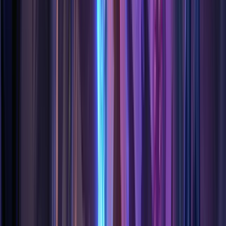
O Amber.gg é gratuito?
Dá para realmente ganhar dinheiro no Amber.gg?
Quais jogos o Amber.gg suporta?
O Amber.gg é uma plataforma séria?
Organizações de esports podem criar torneios no Amber.gg?
🔥 Comece a Jogar no Amber.gg Hoje
Table of Contents
🎮 O que era o Repeat.gg?
Por que os jogadores estão buscando uma alternativa ao
Repeat.gg agora
🥇 Amber.gg: A Melhor Alternativa ao Repeat.gg em 2026
Cobertura de Jogos
⚡ Pagamentos Instantâneos
Planos Gratuitos e Premium
Rankings Transparentes, Sem MMR Oculto
Repeat.gg vs Amber.gg: Comparação Lado a Lado
🚀 Como Começar no Amber.gg
FAQ: Amber.gg como Alternativa ao Repeat.gg
O Amber.gg é gratuito?
Dá para realmente ganhar dinheiro no Amber.gg?
Quais jogos o Amber.gg suporta?