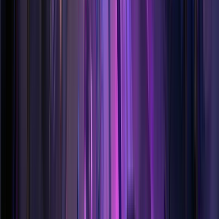
188
❤️
League Of Legends
League of Legends Classic: A Grande Aposta Nostálgica da
Riot
LoL Classic chega em 29 de julho com 60 campeões originais, o
Summoner's Rift antigo e IP. Veja o que volta, o que falta e por que
a fila ranked muda tudo.