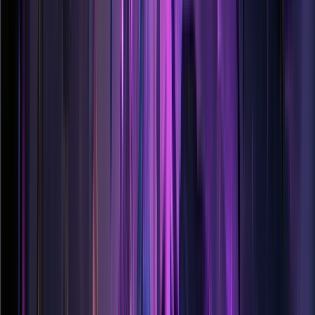
142
❤️
Valorant
Carpe do T1 se afasta do Valorant competitivo
O carpe do T1 está se afastando do Valorant competitivo após quase
quatro anos na org. O que o T1 perde, quem vai cobrir o espaço e
para onde carpe pode ir a seguir.
127
❤️