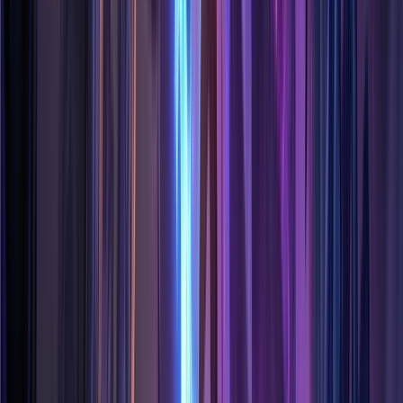
O Amber.gg é uma plataforma séria?
Organizações de esports podem criar torneios no Amber.gg?
🔥 Comece a Jogar no Amber.gg Hoje
Descobrir mais
Continue Lendo
Você também pode gostar desses artigos.