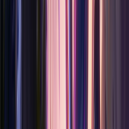
A boa notícia:
Amber.gg
preenche esse vazio com tudo que o
Repeat.gg oferecia, e muito mais.
🎮 O que era o Repeat.gg?
O Repeat.gg foi uma das plataformas de torneios baseados em skill
mais antigas, ativa por mais de uma década. Os jogadores
competiam em torneios gratuitos e pagos em League of Legends,
Rocket League, Dota 2, Fortnite e Battlefield, ganhando prêmios em
dinheiro real com base no desempenho em jogo.
A plataforma chegou a ter o apoio da Sony Interactive
Entertainment, o que aumentou sua credibilidade. Mas no início de
2026,
o Repeat.gg anunciou seu encerramento definitivo
, citando a
incapacidade de manter o modelo de negócio a longo prazo.