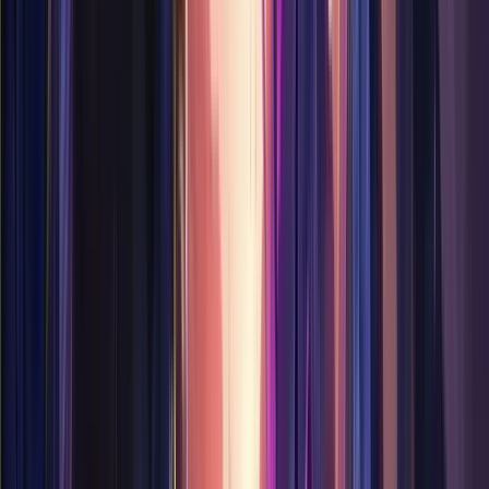
especificamente para esse tipo de jogador. Ladders baseados em
skill, rankings transparentes, prize pools reais e pagamentos
instantâneos em vários títulos.
Veja por que é o melhor substituto do Repeat.gg disponível hoje.
Cobertura de Jogos
O Amber.gg suporta
League of Legends
,
Valorant
e Teamfight
Tactics, com uma lista de jogos em constante expansão. Seja você
um main de LoL que grinda o ranked ou um estrategista de TFT que
busca tops consistentes, existem ladders competitivos ativos
esperando por você.
O Repeat.gg cobria Rocket League e Fortnite, mas ficava de fora de
vários dos títulos mais competitivos de 2026. O Amber.gg se
concentra nos jogos que definem a meta do esport atual.