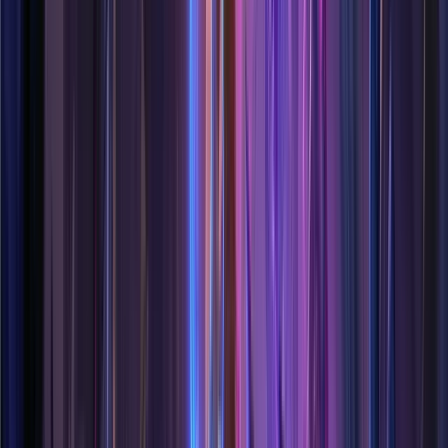
O Amber.gg cumpre todas as promessas do Repeat.gg: torneios cash
baseados em skill, competição justa e pagamentos instantâneos, nos
jogos que mais importam em 2026.
Entre no Amber.gg e comece seu primeiro torneio cash →
For Free?
Sign up now and get a $5 bonus on your first deposit.
Your rank is
worth something. Start collecting.